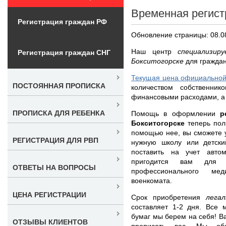
Временная регист
Регистрация граждан РФ
Обновление страницы: 08.0
Наш центр
специализир
Регистрация граждан СНГ
Бокситогорске
для граждан
Текущая цена официальной 
ПОСТОЯННАЯ ПРОПИСКА
количеством собственнико
финансовыми расходами, а 
ПРОПИСКА ДЛЯ РЕБЕНКА
Помощь в оформлении
р
Бокситогорске
теперь пол
помощью нее, вы сможете у
РЕГИСТРАЦИЯ ДЛЯ РВП
нужную школу или детски
поставить на учет авто
пригодится вам для п
ОТВЕТЫ НА ВОПРОСЫ
профессионального ме
военкомата.
ЦЕНА РЕГИСТРАЦИИ
Срок приобретения
лега
составляет 1-2 дня. Все
бумаг мы берем на себя! Ва
ОТЗЫВЫ КЛИЕНТОВ
прописать вас. Мы обя