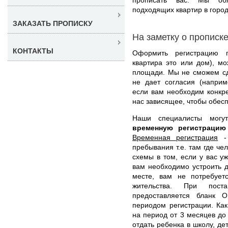
подходящих квартир в город
ЗАКАЗАТЬ ПРОПИСКУ
На заметку о прописк
КОНТАКТЫ
Оформить регистрацию 
квартира это или дом), м
площади. Мы не сможем сд
не дает согласия (наприм
если вам необходим конкр
нас зависящее, чтобы обес
Наши специалисты мог
временную регистрацию
Временная регистрация
- 
пребывания т.е. там где че
схемы в том, если у вас у
вам необходимо устроить д
месте, вам не потребует
жительства. При пос
предоставляется бланк
периодом регистрации. Ка
на период от 3 месяцев до
отдать ребенка в школу, де