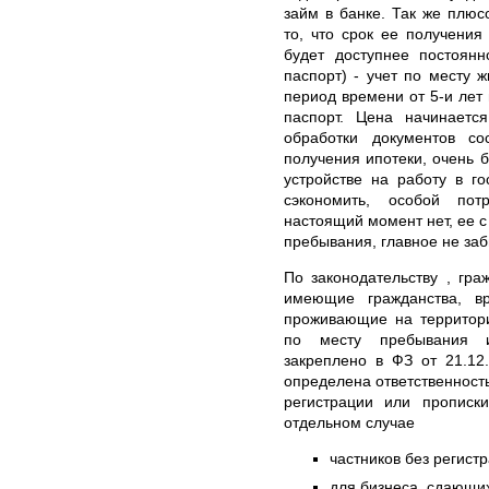
займ в банке. Так же плюс
то, что срок ее получения
будет доступнее постоян
паспорт) - учет по месту 
период времени от 5-и лет 
паспорт. Цена начинает
обработки документов с
получения ипотеки, очень б
устройстве на работу в г
сэкономить, особой пот
настоящий момент нет, ее с
пребывания, главное не за
По законодательству , гр
имеющие гражданства, в
проживающие на территори
по месту пребывания и
закреплено в ФЗ от 21.12
определена ответственност
регистрации или прописк
отдельном случае
частников без регистр
для бизнеса, сдающи